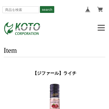
search
Togg
navig
Item
【ジファール】ライチ