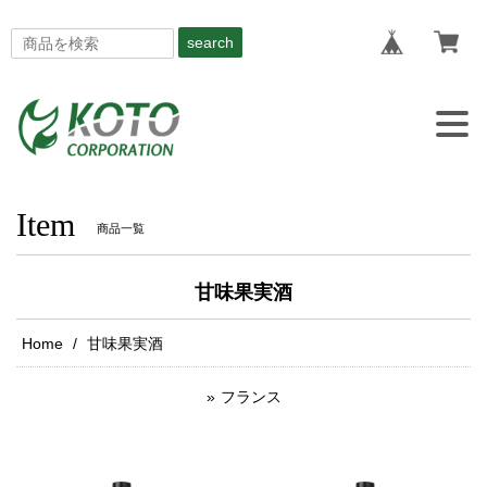
search
Togg
navig
Item
商品一覧
甘味果実酒
Home
甘味果実酒
フランス