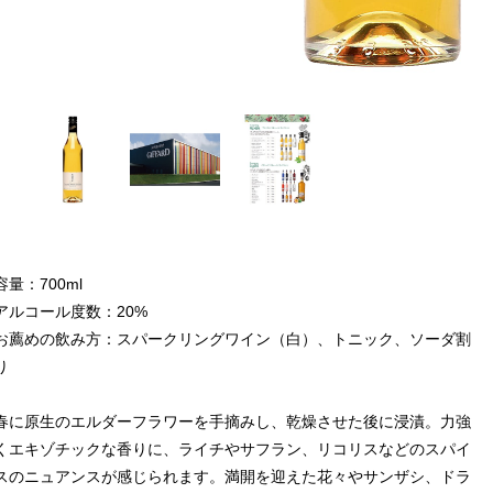
容量：700ml
アルコール度数：20%
お薦めの飲み方：スパークリングワイン（白）、トニック、ソーダ割
り
春に原生のエルダーフラワーを手摘みし、乾燥させた後に浸漬。力強
くエキゾチックな香りに、ライチやサフラン、リコリスなどのスパイ
スのニュアンスが感じられます。満開を迎えた花々やサンザシ、ドラ